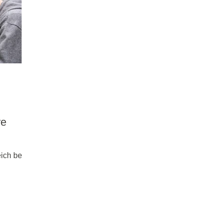
re
ich bei