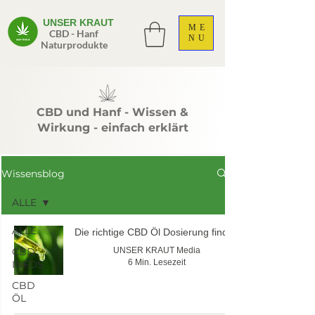
UNSER KRAUT
ME
CBD - Hanf
NU
Naturprodukte
CBD und Hanf - Wissen &
Wirkung - einfach erklärt
Wissensblog
ALLE
ALLE
Die richtige CBD Öl Dosierung finden
CBD
UNSER KRAUT Media
6 Min. Lesezeit
INFOS
CBD
ÖL