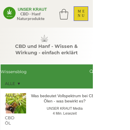
UNSER KRAUT
ME
CBD - Hanf
NU
Naturprodukte
CBD und Hanf - Wissen &
Wirkung - einfach erklärt
Wissensblog
ALLE
ALLE
Was bedeutet Vollspektrum bei CBD-
Ölen - was bewirkt es?
CBD
INFOS
UNSER KRAUT Media
4 Min. Lesezeit
CBD
ÖL