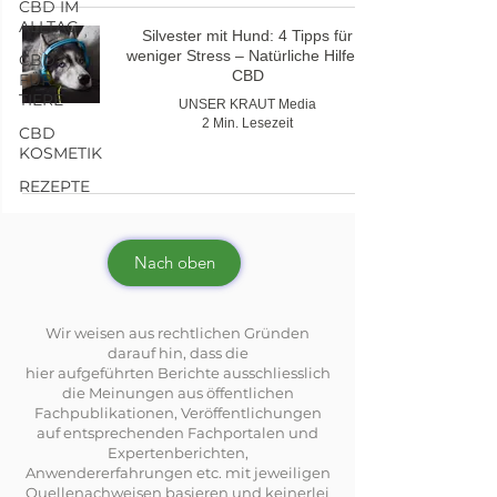
CBD IM
ALLTAG
Silvester mit Hund: 4 Tipps für
weniger Stress – Natürliche Hilfe &
CBD
CBD
FÜR
TIERE
UNSER KRAUT Media
2 Min. Lesezeit
CBD
KOSMETIK
REZEPTE
Nach oben
Wir weisen aus rechtlichen Gründen
darauf hin, dass die
hier aufgeführten Berichte ausschliesslich
die Meinungen aus öffentlichen
Fachpublikationen, Veröffentlichungen
auf entsprechenden Fachportalen und
Expertenberichten,
Anwendererfahrungen etc. mit jeweiligen
Quellenachweisen basieren und keinerlei