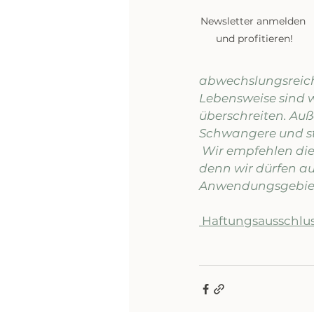
Newsletter anmelden 
und profitieren!
abwechslungsreic
Lebensweise sind w
überschreiten. Auß
Schwangere und sti
 Wir empfehlen die Einnahme von CBD-Produkten mit Ihrem Arzt zu  besprechen, 
denn wir dürfen au
Anwendungsgebiete
 Haftungsausschlu