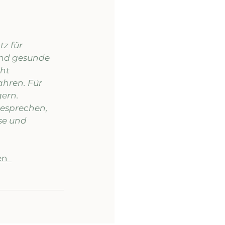
z für 
nd gesunde 
ht 
hren. Für 
gern.
se und 
n  