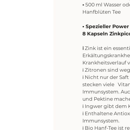
▪️ 500 ml Wasser od
Hanfblüten Tee
▪️ Spezieller Power
8 Kapseln Zinkpico
ℹ️
 Zink ist ein esse
Erkältungskrankhe
Krankheitsverlauf 
ℹ️ Zitronen sind w
ℹ️ Nicht nur der Saf
stecken viele   Vita
Immunsystem. Auch 
und Pektine mache
ℹ️ Ingwer gibt dem 
ℹ️ Enthaltene Anti
Immunsystem. 
ℹ️ Bio Hanf-Tee ist