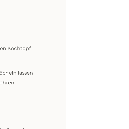
nen Kochtopf 
öcheln lassen
rühren