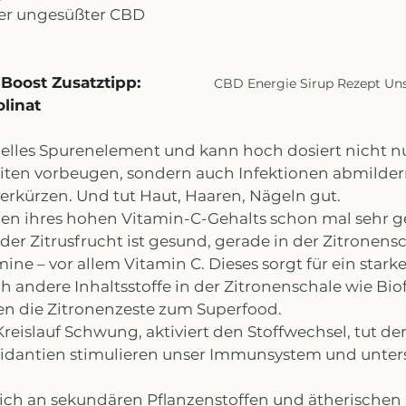
er ungesüßter CBD   
 Boost Zusatztipp: 
CBD Energie Sirup Rezept Uns
linat
ntielles Spurenelement und kann hoch dosiert nicht nu
iten vorbeugen, sondern auch Infektionen abmilder
verkürzen. Und tut Haut, Haaren, Nägeln gut.
egen ihres hohen Vitamin-C-Gehalts schon mal sehr g
t der Zitrusfrucht ist gesund, gerade in der Zitronens
mine – vor allem Vitamin C. Dieses sorgt für ein starke
andere Inhaltsstoffe in der Zitronenschale wie Bio
n die Zitronenzeste zum Superfood.
Kreislauf Schwung, aktiviert den Stoffwechsel, tut d
oxidantien stimulieren unser Immunsystem und unter
 reich an sekundären Pflanzenstoffen und ätherischen