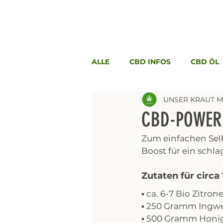
ALLE
CBD INFOS
CBD ÖL
UNSER KRAUT M
CBD-POWER 
Zum einfachen Selb
Boost für ein schl
Zutaten für circa 
▪️ ca. 6-7 Bio Zitron
▪️ 250 Gramm Ingw
▪️ 500 Gramm Honi