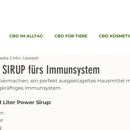
CBD IM ALLTAG
CBD FÜR TIERE
CBD KOSMETI
edia
2 Min. Lesezeit
SIRUP fürs Immunsystem
ermachen, ein perfekt ausgeklügeltes Hausmittel m
agkräftiges Immunsystem.
1 Liter Power Sirup:
en
er
g