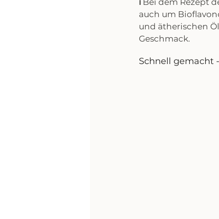
ℹ️
 Bei dem Rezept d
auch um Bioflavono
und ätherischen Öl
Geschmack.
Schnell gemacht -