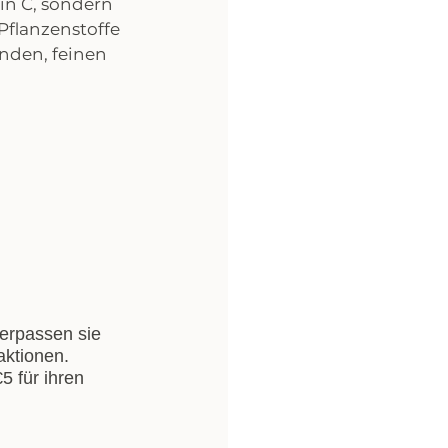
in C, sondern 
flanzenstoffe 
nden, feinen 
erpassen sie 
aktionen. 
 für ihren 