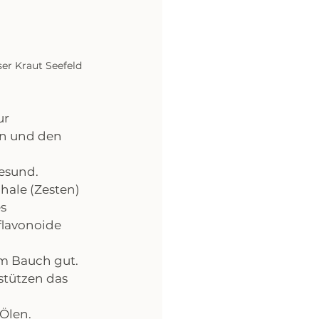
er Kraut Seefeld
r 
n und den 
esund. 
chale (Zesten) 
s 
flavonoide 
em Bauch gut. 
stützen das 
 Ölen.