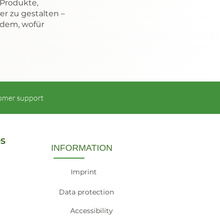
, Produkte,
r zu gestalten –
 dem, wofür
omer support
S
INFORMATION
Imprint
Data protection
Accessibility