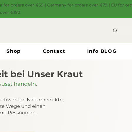
ia for orders over €59 | Germany for orders over €79 | EU for or
 over €150
Shop
Contact
Info BLOG
it bei Unser Kraut
wusst handeln.
hochwertige Naturprodukte,
rze Wege und einen
it Ressourcen.