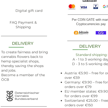
Digital gift card
Per COIN GATE with ma
FAQ Payment &
Cryptocurrencies pay
Shipping
DELIVERY
DELIVERY
To create fairness and bring
Standard shipping:
cannabis flowers back to
A - 1 to 3 working da
hemp specialist shops,
D - 3 to 5 working da
thereby saving the shops
and jobs.
Austria: €5.90 – free for o
Become a member of the
over €59
ÖCB
Germany: €9.90 – free for
orders over €79
EU member states: €9.90 
for orders over €99
Switzerland: €25.00 –
free
orders over €150