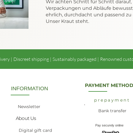
Wir achten Schritt für Schritt darauf
Verpackungen und Abläufe bewusste
ehrlich, durchdacht und passend zu
Unser Kraut steht.
ivery |
Discreet shipping |
Sustainably packaged |
Renowned cust
PAYMENT METHOD
INFORMATION
prepayment
Newsletter
Bank transfer
About Us
Pay securely online
Digital gift card