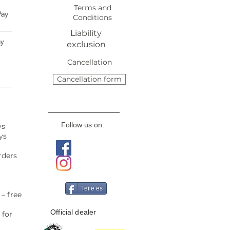
Terms and
Conditions
Liability
ny
exclusion
Cancellation
Cancellation form
Follow us on:
ys
ys
rders
Teile es
– free
Official dealer
 for