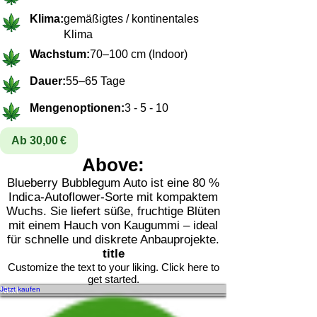
Hersteller:
Sensi Seeds
Klima:
gemäßigtes / kontinentales
Klima
Wachstum:
70–100 cm (Indoor)
Dauer:
55–65 Tage
Mengenoptionen:
3 - 5 - 10
Ab 30,00 €
Above:
Blueberry Bubblegum Auto ist eine 80 %
Indica-Autoflower-Sorte mit kompaktem
Wuchs. Sie liefert süße, fruchtige Blüten
mit einem Hauch von Kaugummi – ideal
für schnelle und diskrete Anbauprojekte.
title
Customize the text to your liking. Click here to
get started.
Previous
Next
Jetzt kaufen