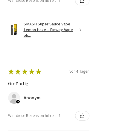
War diese Rezension hilfreich?
SMASH Super Sauce Vape
Lemon Haze – Einweg Vape
oh...
★
★
★
★
★
vor 4 Tagen
Großartig!
Anonym
War diese Rezension hilfreich?