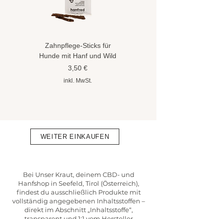
Zahnpflege-Sticks für
Hundeshampoo gegen
Hunde mit Hanf und Wild
Flöhe und Zecken mit
Hanföl
Preis
3,50 €
Preis
8,90 €
inkl. MwSt.
inkl. MwSt.
WEITER EINKAUFEN
Bei Unser Kraut, deinem CBD- und
Hanfshop in Seefeld, Tirol (Österreich),
findest du ausschließlich Produkte mit
vollständig angegebenen Inhaltsstoffen –
direkt im Abschnitt „Inhaltsstoffe“,
transparent und 1:1 vom Hersteller