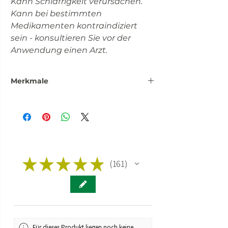
Kann Schläfrigkeit verursachen.
Kann bei bestimmten
Medikamenten kontraindiziert
sein - konsultieren Sie vor der
Anwendung einen Arzt.
Merkmale
CBDP-Destillat (88% Qualität)
CBD-Destillat
natürliche Terpene
Laboranalyse
★
★
★
★
★
161
161
Für dieses Produkt liegen noch keine