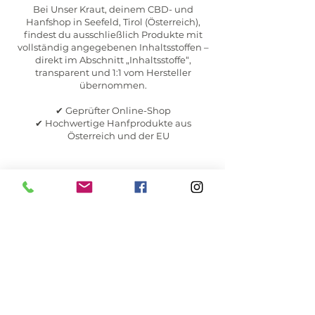
Bei Unser Kraut, deinem CBD- und
Hanfshop in Seefeld, Tirol (Österreich),
findest du ausschließlich Produkte mit
vollständig angegebenen Inhaltsstoffen –
direkt im Abschnitt „Inhaltsstoffe“,
transparent und 1:1 vom Hersteller
übernommen.
✔ Geprüfter Online-Shop
✔ Hochwertige Hanfprodukte aus
Österreich und der EU
UNSER KRAUT
CBD - Hanf Shop
Geprüfte Qualität, persönliche Beratung,
natürliche Produkte in Seefeld in Tirol,
Österreich.