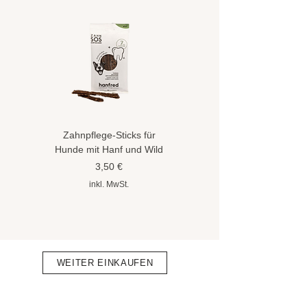
Zahnpflege-Sticks für
Hundeshampoo gegen
Hunde mit Hanf und Wild
Flöhe und Zecken mit
Hanföl
Preis
3,50 €
Preis
8,90 €
inkl. MwSt.
inkl. MwSt.
WEITER EINKAUFEN