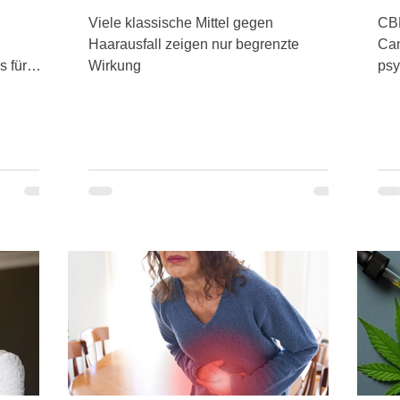
en
Viele klassische Mittel gegen
CBD
Haarausfall zeigen nur begrenzte
Can
s für
Wirkung
psy
ürliche
Han
en. Es
Pot
en
Zus
nd oder
s
der
ne
stützen,
ufbau
g sind.