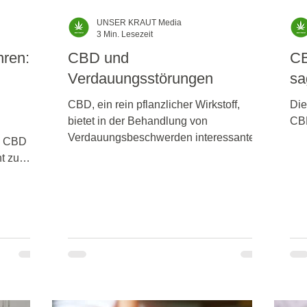
UNSER KRAUT Media
3 Min. Lesezeit
hren:
CBD und
CB
Verdauungsstörungen
sa
CBD, ein rein pflanzlicher Wirkstoff,
Die
bietet in der Behandlung von
CBD
gen
Verdauungsbeschwerden interessante
n CBD
Ansätze.
t zu
onelle