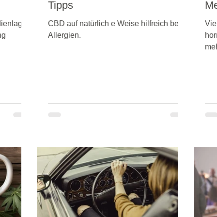
Tipps
Me
dienlage
CBD auf natürlich e Weise hilfreich bei
Vie
ng
Allergien.
hor
meh
lgemeine
nat
 der
(Ca
CBD in
setzt
anf?
nfpflanze
pflege
ern auch
- und