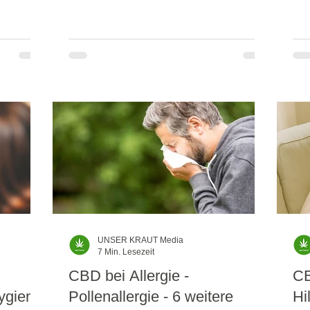
Que
Schmerzen zu
CBD
ein
Bio
ver
Wis
Can
Blu
UNSER KRAUT Media
7 Min. Lesezeit
CBD bei Allergie -
CB
ygiene
Pollenallergie - 6 weitere
Hi