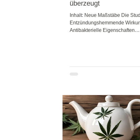
überzeugt
Inhalt: Neue Maßstäbe Die Stu
Entzündungshemmende Wirku
Antibakterielle Eigenschaften
Schmerzreduktion CBD und al
Mundgesundheit Anwendung in
Zahnpflege Fazit FAQ Warum 
der Zahnpflege neue Maßstäbe 
Wer denkt bei Zahnpflege an H
Doch genau hier sorgt CBD –
Cannabidiol – für Aufsehen. Der
natürliche Wirkstoff aus der Ha
überzeugt nicht nur in der Haut
oder im Wellnessbereich, sond
bei der Unterstützung der Mund