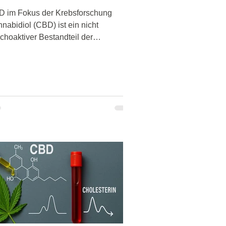
 im Fokus der Krebsforschung
nabidiol (CBD) ist ein nicht
choaktiver Bestandteil der
fpflanze. Weltweit wird sein
enzial untersucht – auch im
ammenhang mit Krebs.