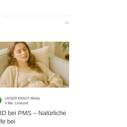
llen Neuste Studienergebnisse: Wie
 den Blutdruck beeinflussen kann In
er aktuellen Studie, die im Journal of
medicine and Pharmacotherapy
öffentlicht wurde, haben
senschaftler untersucht, wie
nabidiol (CBD) sich auf den
tdruck und die Gefäßfunktion bei
UNSER KRAUT Media
4 Min. Lesezeit
D bei PMS – Natürliche
lfe bei