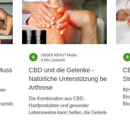
UNSER KRAUT Media
4 Min. Lesezeit
 Muss
CBD und die Gelenke -
CB
Natürliche Unterstützung bei
St
Arthrose
wei
INH
Blu
Die Kombination aus CBD,
, sondern
Blu
Hanfprodukten und gesunder
it
Die
Lebensweise kann helfen, die Gelenke
Sch
zu pflegen und die Lebensqualität
Wor
langfristig zu verbessern.erhalten,