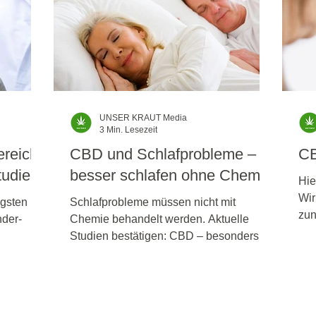
UNSER KRAUT Media
3 Min. Lesezeit
reiche
CBD und Schlafprobleme –
C
tudien
besser schlafen ohne Chemie
Hie
Wir
igsten
Schlafprobleme müssen nicht mit
zun
der-
Chemie behandelt werden. Aktuelle
Wis
Studien bestätigen: CBD – besonders in
Kombination mit CBN – kann die
Schlafqualität deutlich verbessern.