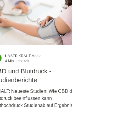
UNSER KRAUT Media
4 Min. Lesezeit
D und Blutdruck -
udienberichte
ALT: Neueste Studien: Wie CBD den
tdruck beeinflussen kann
thochdruck Studienablauf Ergebnisse
 wichtigsten Erkenntnisse
lussfolgerung der Wissenschafter
auf ist zu achten? Studien und