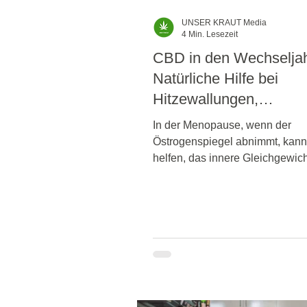
UNSER KRAUT Media
4 Min. Lesezeit
CBD in den Wechselja
Natürliche Hilfe bei
Hitzewallungen,
Schlafstörungen &
In der Menopause, wenn der
Stimmungsschwankun
Östrogenspiegel abnimmt, kan
helfen, das innere Gleichgewich
stabilisieren – ganz ohne horm
Eingriffe.