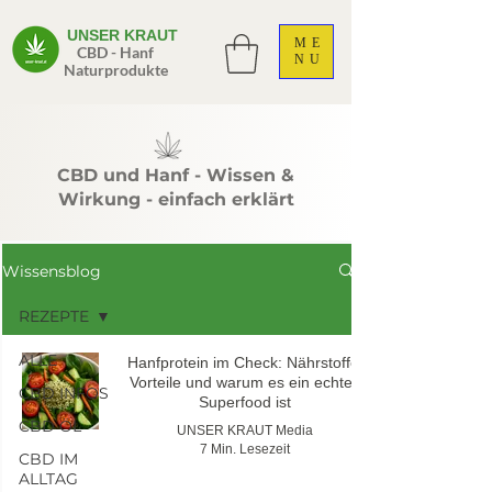
UNSER KRAUT
ME
CBD - Hanf
NU
Naturprodukte
CBD und Hanf - Wissen &
Wirkung - einfach erklärt
Wissensblog
REZEPTE
ALLE
Hanfprotein im Check: Nährstoffe,
Vorteile und warum es ein echtes
CBD INFOS
Superfood ist
CBD ÖL
UNSER KRAUT Media
7 Min. Lesezeit
CBD IM
ALLTAG