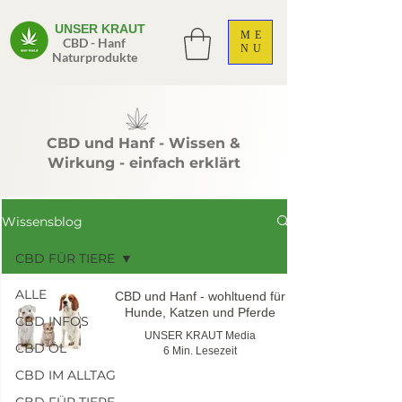
UNSER KRAUT
ME
CBD - Hanf
NU
Naturprodukte
CBD und Hanf - Wissen &
Wirkung - einfach erklärt
Wissensblog
CBD FÜR TIERE
ALLE
CBD und Hanf - wohltuend für
Hunde, Katzen und Pferde
CBD INFOS
UNSER KRAUT Media
CBD ÖL
6 Min. Lesezeit
CBD IM ALLTAG
CBD FÜR TIERE