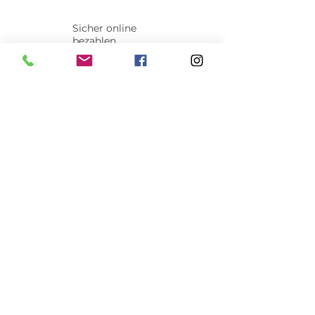
Sicher online
bezahlen
Per COIN GATE mit vielen
Crypto-Währungen zahlen
VERSANDKOSTEN
Standardversand:
A - 1 bis 3 Werktage
D - 3 bis 5 Werktage