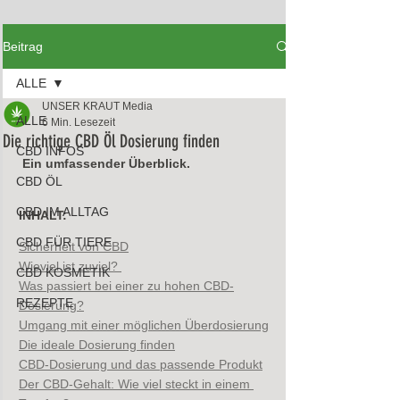
Beitrag
ALLE
UNSER KRAUT Media
ALLE
6 Min. Lesezeit
Die richtige CBD Öl Dosierung finden
CBD INFOS
 Ein umfassender Überblick. 
CBD ÖL
CBD IM ALLTAG
INHALT:
CBD FÜR TIERE
Sicherheit von CBD
Wieviel ist zuviel? 
CBD KOSMETIK
Was passiert bei einer zu hohen CBD-
REZEPTE
Dosierung?
Umgang mit einer möglichen Überdosierung
Die ideale Dosierung finden
CBD-Dosierung und das passende Produkt
Der CBD-Gehalt: Wie viel steckt in einem 