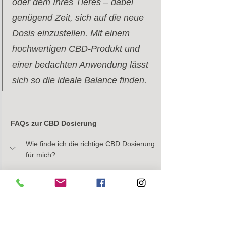
oder dem Ihres Tieres – dabei 
genügend Zeit, sich auf die neue 
Dosis einzustellen. Mit einem 
hochwertigen CBD-Produkt und 
einer bedachten Anwendung lässt 
sich so die ideale Balance finden.
FAQs zur CBD Dosierung
Wie finde ich die richtige CBD Dosierung 
für mich?
Jeder Körper reagiert unterschiedlich 
auf CBD. Beginne mit einer niedrigen 
Dosis – zum Beispiel 1–2 Tropfen 
eines 5 % CBD-Öls – und steigere 
langsam, bis du die gewünschte 