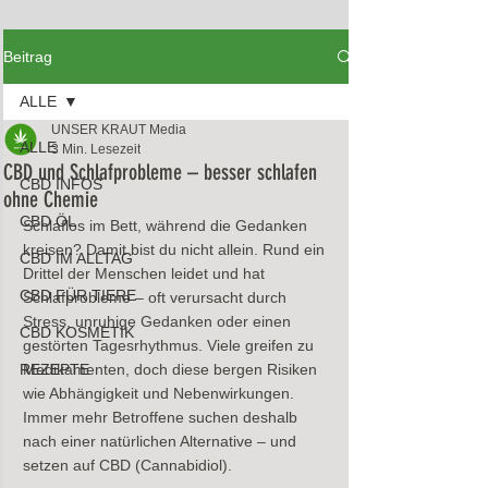
Beitrag
ALLE
UNSER KRAUT Media
ALLE
3 Min. Lesezeit
CBD und Schlafprobleme – besser schlafen
CBD INFOS
ohne Chemie
CBD ÖL
Schlaflos im Bett, während die Gedanken 
kreisen? Damit bist du nicht allein. Rund ein 
CBD IM ALLTAG
Drittel der Menschen leidet und hat 
CBD FÜR TIERE
Schlafprobleme – oft verursacht durch 
Stress, unruhige Gedanken oder einen 
CBD KOSMETIK
gestörten Tagesrhythmus. Viele greifen zu 
REZEPTE
Medikamenten, doch diese bergen Risiken 
wie Abhängigkeit und Nebenwirkungen. 
Immer mehr Betroffene suchen deshalb 
nach einer natürlichen Alternative – und 
setzen auf CBD (Cannabidiol).