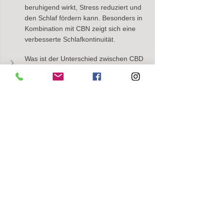
beruhigend wirkt, Stress reduziert und 
den Schlaf fördern kann. Besonders in 
Kombination mit CBN zeigt sich eine 
verbesserte Schlafkontinuität.
Was ist der Unterschied zwischen CBD 
und CBN?
Kann man von CBD oder CBN abhängig 
werden?
Welche Studien belegen die Wirkung von 
CBN und CBD auf den Schlaf?
Gibt es Nebenwirkungen bei CBD- oder 
CBN-Produkten?
Studienquellen:
Schlafmangel: