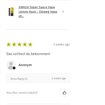
SMASH Super Sauce Vape
Lemon Haze – Einweg Vape
oh...
★
★
★
★
★
2 weeks ago
Das solltest du bekommen!
Anonym
2 weeks ago
Show Reply (1)
Was this review helpful?