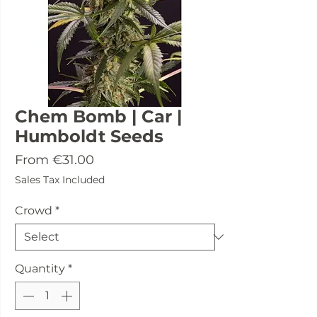
Chem Bomb | Car |
Humboldt Seeds
Sale
From
€31.00
Price
Sales Tax Included
Crowd
*
Quantity
*