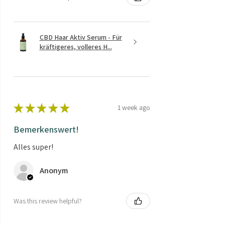
CBD Haar Aktiv Serum - Für
kräftigeres, volleres H...
★
★
★
★
★
1 week ago
Bemerkenswert!
Alles super!
Anonym
Was this review helpful?