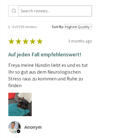
THC/CBD
CBD > CBD
ratio:
Seed type:
Auto Feminized
1 - 6 of 159 reviews
Sort By:
★
★
★
★
★
3 months ago
Auf jeden Fall empfehlenswert!
Freya meine Hündin liebt es und es tut
Ihr so gut aus dem Neurologischen
Stress raus zu kommen und Ruhe zu
finden
Anonym