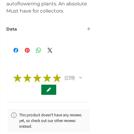
autoflowering plants. An absolute
Must have for collectors.
Data
Number:
3 Seeds
Flowering
approx. 60 days
phase:
Fitness:
★
★
★
Indoor Outdoor
★
★
159
159
Greenhouse
Genetics:
mostly Indica
Taste:
Lemon Pine Wood
This product doesn't have any reviews
Brand:
HSO Humboldt
yet, so check out our other reviews
Seeds
instead.