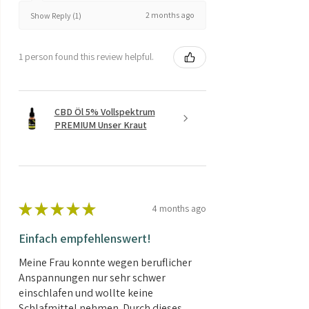
2 months ago
Show Reply (1)
1 person found this review helpful.
CBD Öl 5% Vollspektrum
PREMIUM Unser Kraut
★
★
★
★
★
4 months ago
Einfach empfehlenswert!
Meine Frau konnte wegen beruflicher
Anspannungen nur sehr schwer
einschlafen und wollte keine
Schlafmittel nehmen. Durch dieses