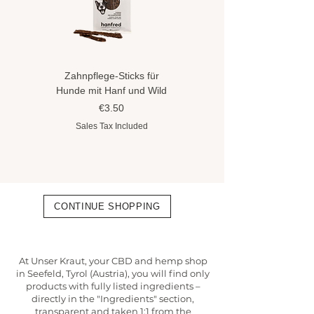
Zahnpflege-Sticks für
Hundeshampoo gegen
Hunde mit Hanf und Wild
Flöhe und Zecken mit
Hanföl
Price
€3.50
Price
€8.90
Sales Tax Included
Sales Tax Included
CONTINUE SHOPPING
At Unser Kraut, your CBD and hemp shop
in Seefeld, Tyrol (Austria), you will find only
products with fully listed ingredients –
directly in the "Ingredients" section,
transparent and taken 1:1 from the