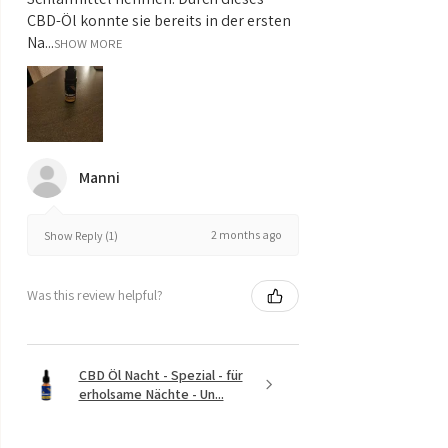
CBD-Öl konnte sie bereits in der ersten
Na...
SHOW MORE
Manni
2 months ago
Show Reply (1)
Was this review helpful?
CBD Öl Nacht - Spezial - für
erholsame Nächte - Un...