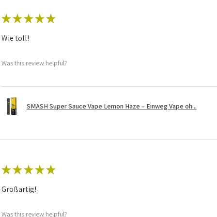
★
★
★
★
★
Wie toll!
Was this review helpful?
SMASH Super Sauce Vape Lemon Haze – Einweg Vape oh...
★
★
★
★
★
Großartig!
Was this review helpful?