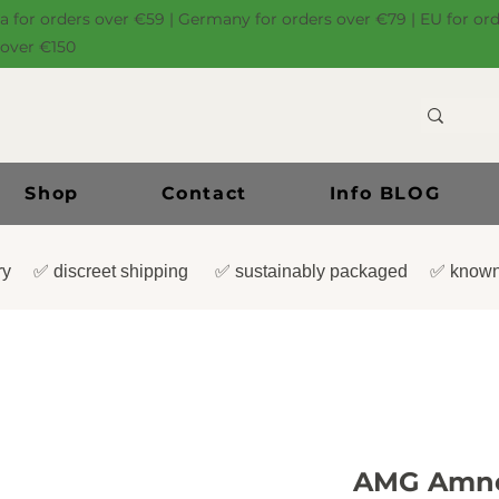
ia for orders over €59 | Germany for orders over €79 | EU for or
 over €150
Shop
Contact
Info BLOG
very ✅ discreet shipping ✅ sustainably packaged ✅ known
AMG Amnes