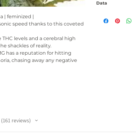
Data
 | feminized |
Number:
onic speed thanks to this coveted
Flowering phase:
e THC levels and a cerebral high
Fitness:
e shackles of reality.
G has a reputation for hitting
Genetics:
oria, chasing away any negative
Brand:
THC/CBD ratio:
Seed type:
Shipping weight:
161
reviews
Contents:
161