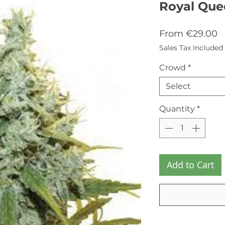
Royal Que
S
From
€29.00
P
Sales Tax Included
Crowd
*
Select
Quantity
*
Add to Cart