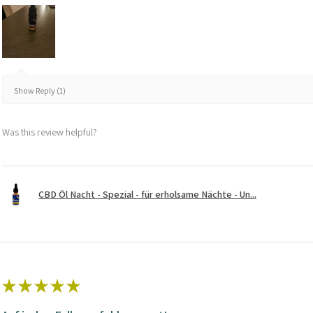
Show Reply (1)
Was this review helpful?
CBD Öl Nacht - Spezial - für erholsame Nächte - Un...
★
★
★
★
★