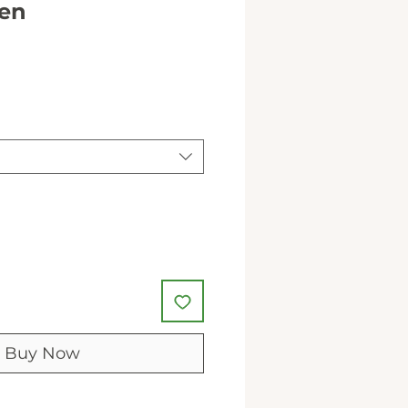
en
ale
rice
Buy Now