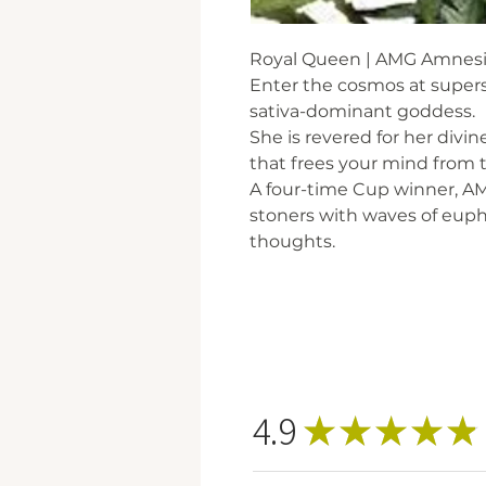
Royal Queen | AMG Amnesia
Enter the cosmos at supers
sativa-dominant goddess.
She is revered for her divin
that frees your mind from th
A four-time Cup winner, AM
stoners with waves of euph
thoughts.
4.9
★
★
★
★
★