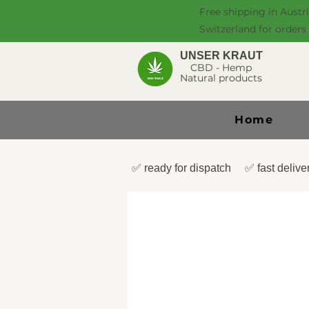
Free shipping in Austr
Switzerland for orders
UNSER KRAUT
CBD - Hemp
Natural products
Home
✅ ready for dispatch ✅ fast deli