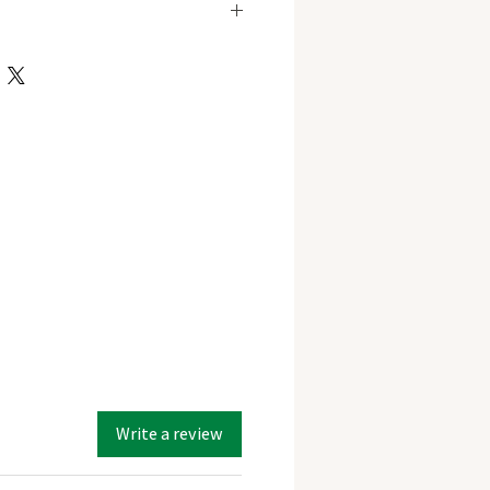
3 seeds
over 60 days
Indoor greenhouse
mostly Sativa
RoyalQueen
CBD > CBD
Feminized
0.01kg
3 Seeds
Write a review