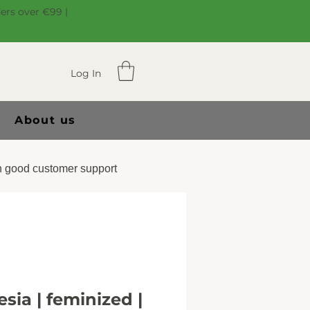
ders over €99 |
Log In
About us
 good customer support
ia | feminized |