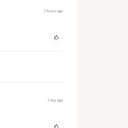
7 hours ago
1 day ago