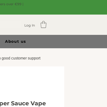
ders over €99 |
Log In
About us
 good customer support
per Sauce Vape