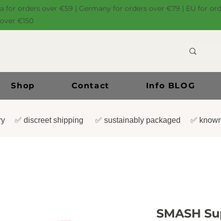
ia for orders over €59 | Germany for orders over €79 | EU for or
 over €150
Shop
Contact
Info BLOG
very ✅ discreet shipping ✅ sustainably packaged ✅ known
SMASH Su