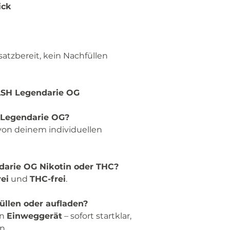
ick
satzbereit, kein Nachfüllen
ASH Legendarie OG
e Legendarie OG?
von deinem individuellen
darie OG Nikotin oder THC?
rei
und
THC-frei
.
llen oder aufladen?
in
Einweggerät
– sofort startklar,
n.