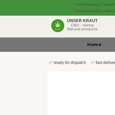
Free shipping in Austr
Switzerland for orders
UNSER KRAUT
CBD - Hemp
Natural products
Home
✅ ready for dispatch ✅ fast deli