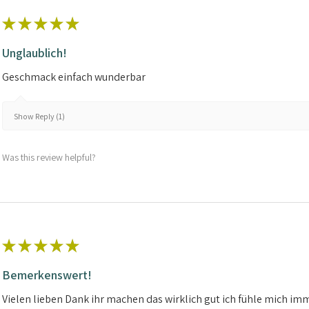
★
★
★
★
★
Unglaublich!
Geschmack einfach wunderbar
Show Reply (1)
Was this review helpful?
★
★
★
★
★
Bemerkenswert!
Vielen lieben Dank ihr machen das wirklich gut ich fühle mich im