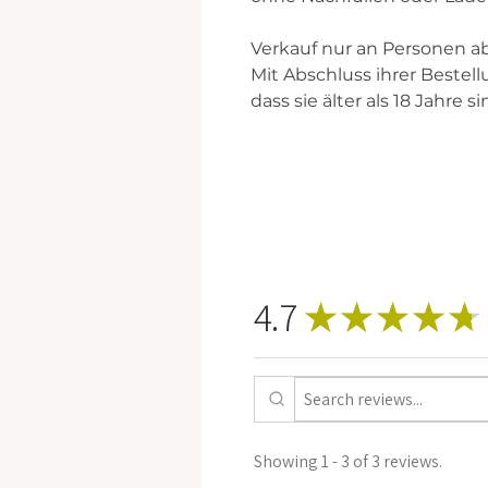
Verkauf nur an Personen ab
Mit Abschluss ihrer Bestell
dass sie älter als 18 Jahre si
4.7
★
★
★
★
★
Showing 1 - 3 of 3 reviews.