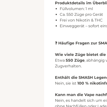
Produktdetails im Überbl
Füllvolumen: 1 ml
Ca. 550 Züge pro Gerät
Frei von Nikotin & THC
Einweggerät – sofort ein
❓ Häufige Fragen zur SM
Wie viele Züge bietet di
Etwa
550 Züge
, abhängig 
Zugverhalten.
Enthält die SMASH Legen
Nein, sie ist
100 % nikotinf
Kann man die Vape nachfü
Nein, es handelt sich um e
ohne Nachfüllen oder Lade