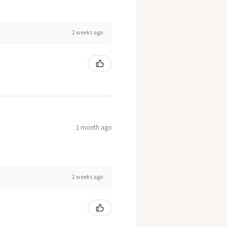
2 weeks ago
1 month ago
2 weeks ago