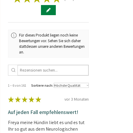
161
Melonen Fruchtsaftkonzentrat, D-alpha-
Biotin
1500 µg
3000%
Tocopherylacetat, Eisenbisglycinat,
Calcium-D-pantothenat, Coenzym Q-10,
Pantothensäure
15 mg
250%
L-Selenomethionin, Nicotinamid,
Zinkcitrat, Retinylacetat, Pyridoxal-5‘-
Eisen
5 mg
36%
Für dieses Produkt liegen noch keine
phosphat, Mangansulfat, Cholecalciferol,
Bewertungen vor. Sehen Sie sich daher
Natrium-Riboflavin-5‘-phosphat, D-
Zink
3 mg
30%
stattdessen unsere anderen Bewertungen
Biotin, Kupfercitrat, (6S)-5-
an.
Methyltetrahydrofolsäure,
Kupfer
0,5 mg
50%
Glucosaminsalz
Mangan
1 mg
50%
Selen
50 µg
100%
1 – 6 von 161
Sortiere nach:
Kupfer
1 mg
100%
★
★
★
★
★
vor 3 Monaten
Bambusextrakt
152 mg
-
Auf jeden Fall empfehlenswert!
davon Silicium
114 mg
-
Freya meine Hündin liebt es und es tut
Ihr so gut aus dem Neurologischen
C. Sativa Blattpulver
40 mg
-