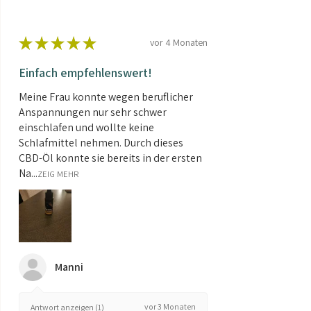
davon Hyaluronsäure
120 mg
-
Traubenkernextrakt
200 mg
-
★
★
★
★
★
vor 4 Monaten
davon Polyphenole
190 mg
-
Einfach empfehlenswert!
Meine Frau konnte wegen beruflicher
davon OPC
120 mg
-
Anspannungen nur sehr schwer
einschlafen und wollte keine
Schlafmittel nehmen. Durch dieses
CBD-Öl konnte sie bereits in der ersten
Na...
ZEIG MEHR
Manni
vor 3 Monaten
Antwort anzeigen (1)