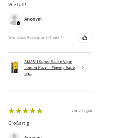
Wie toll!
Anonym
War diese Rezension hilfreich?
SMASH Super Sauce Vape
Lemon Haze – Einweg Vape
oh...
★
★
★
★
★
vor 2 Tagen
Großartig!
Anonym