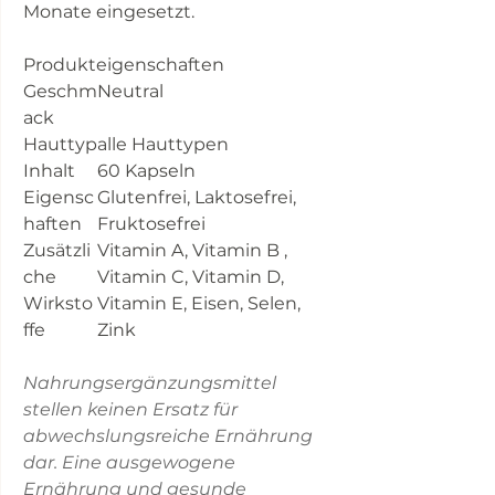
Monate eingesetzt.
Produkteigenschaften
Geschm
Neutral
ack
Hauttyp
alle Hauttypen
Inhalt
60 Kapseln
Eigensc
Glutenfrei, Laktosefrei,
haften
Fruktosefrei
Zusätzli
Vitamin A, Vitamin B ,
che
Vitamin C, Vitamin D,
Wirksto
Vitamin E, Eisen, Selen,
ffe
Zink
Nahrungsergänzungsmittel
stellen keinen Ersatz für
abwechslungsreiche Ernährung
dar. Eine ausgewogene
Ernährung und gesunde