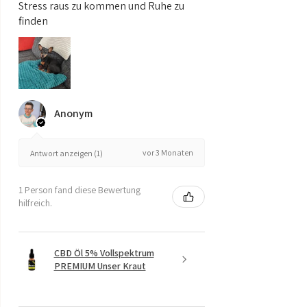
Stress raus zu kommen und Ruhe zu
finden
Coenzym Q-10
15 mg
-
Heidelbeer
80 mg
-
Fruchtextrakt
davon
20 mg
-
Anonym
Anthocyanidine
Japanischer
52 mg
-
vor 3 Monaten
Antwort anzeigen (1)
Staudenknöterich
Wurzelextrakt
1 Person fand diese Bewertung
davon Trans-
50 mg
-
hilfreich.
Resveratrol
Melonen
40 mg
-
CBD Öl 5% Vollspektrum
Fruchtsaftkonzentrat
PREMIUM Unser Kraut
Natriumhyaluronat
130 mg
-