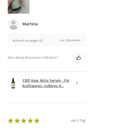
Martina
vor 3 Monaten
Antwort anzeigen (1)
War diese Rezension hilfreich?
CBD Haar Aktiv Serum - Für
kräftigeres, volleres H...
★
★
★
★
★
vor 1 Tag