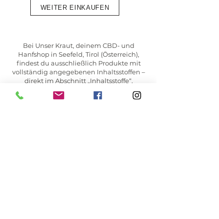
WEITER EINKAUFEN
Bei Unser Kraut, deinem CBD- und
Hanfshop in Seefeld, Tirol (Österreich),
findest du ausschließlich Produkte mit
vollständig angegebenen Inhaltsstoffen –
direkt im Abschnitt „Inhaltsstoffe“,
transparent und 1:1 vom Hersteller
übernommen.
✔ Geprüfter Online-Shop
✔ Hochwertige Hanfprodukte aus
Österreich und der EU
UNSER KRAUT
CBD - Hanf Shop