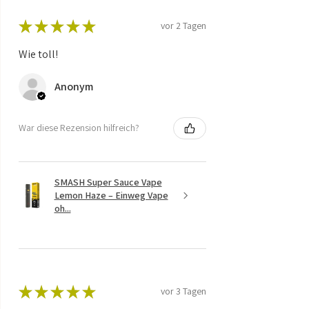
★
★
★
★
★
vor 2 Tagen
Wie toll!
Anonym
War diese Rezension hilfreich?
SMASH Super Sauce Vape
Lemon Haze – Einweg Vape
oh...
★
★
★
★
★
vor 3 Tagen