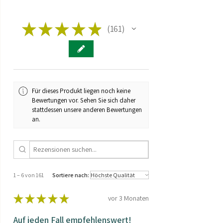
* Prozentanteil der
Nährstoffbezugswerte
★
★
★
★
★
161
161
Für dieses Produkt liegen noch keine
Bewertungen vor. Sehen Sie sich daher
stattdessen unsere anderen Bewertungen
an.
1 – 6 von 161
Sortiere nach:
★
★
★
★
★
vor 3 Monaten
Auf jeden Fall empfehlenswert!