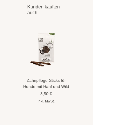
Kunden kauften
auch
Zahnpflege-Sticks für
Hundeshampoo gegen
Hunde mit Hanf und Wild
Flöhe und Zecken mit
Hanföl
Preis
3,50 €
Preis
8,90 €
inkl. MwSt.
inkl. MwSt.