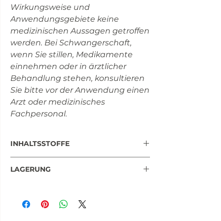
Wirkungsweise und
Anwendungsgebiete keine
medizinischen Aussagen getroffen
werden. Bei Schwangerschaft,
wenn Sie stillen, Medikamente
einnehmen oder in ärztlicher
Behandlung stehen, konsultieren
Sie bitte vor der Anwendung einen
Arzt oder medizinisches
Fachpersonal.
INHALTSSTOFFE
Pro Kapsel befinden sich 500mg MSM
LAGERUNG
(= 0% NRV*). Dieses Produkt enthält
99% reines Methylsulfonylmethan
Außerhalb der Reichweite von Kindern
(MSM).
aufbewahren. Trocken und kühl lagern.
Überzugsmittel: Hydroxyprophyl­
methylcellulose (Kapselhülle).