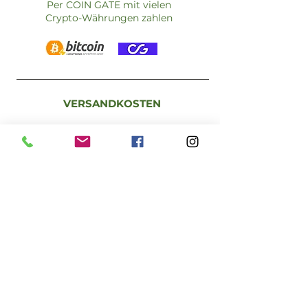
Per COIN GATE mit vielen
Crypto-Währungen zahlen
VERSANDKOSTEN
Standardversand:
A - 1 bis 3 Werktage
D - 3 bis 5 Werktage
Österreich: €5,90 – kostenlos ab €59
Deutschland: €9,90 – kostenlos ab €79
EU-Mitgliedstaaten: €9,90 – kostenlos ab
€99
Schweiz: €25,00 –
kostenlos ab €150
RECHTLICHES