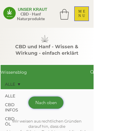
UNSER KRAUT
ME
CBD - Hanf
NU
Naturprodukte
CBD und Hanf - Wissen &
Wirkung - einfach erklärt
Wissensblog
ALLE
ALLE
Nach oben
CBD
INFOS
CBD
Wir weisen aus rechtlichen Gründen
ÖL
darauf hin, dass die