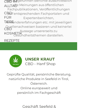
hier aufgeführten Berichte ausschliesslich
CBD IM
die Meinungen aus öffentlichen
ALLTAG
Fachpublikationen, Veröffentlichungen
CBD
auf entsprechenden Fachportalen und
FÜR
Expertenberichten,
TIERE
Anwendererfahrungen etc. mit jeweiligen
Quellenachweisen basieren und keinerlei
CBD
Aussage unsererseits zu
KOSMETIK
Gesundheitsthemen darstellen.
REZEPTE
UNSER KRAUT
CBD - Hanf Shop
Geprüfte Qualität, persönliche Beratung,
natürliche Produkte in Seefeld in Tirol,
Österreich.
Online europaweit und
persönlich im Fachgeschäft
Geschäft Seefeld &