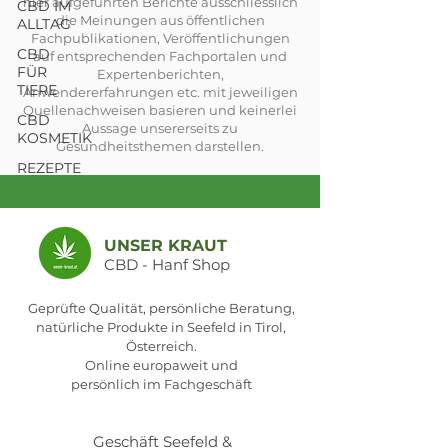
hier aufgeführten Berichte ausschliesslich
CBD IM
die Meinungen aus öffentlichen
ALLTAG
Fachpublikationen, Veröffentlichungen
CBD
auf entsprechenden Fachportalen und
FÜR
Expertenberichten,
TIERE
Anwendererfahrungen etc. mit jeweiligen
Quellenachweisen basieren und keinerlei
CBD
Aussage unsererseits zu
KOSMETIK
Gesundheitsthemen darstellen.
REZEPTE
UNSER KRAUT
CBD - Hanf Shop
Geprüfte Qualität, persönliche Beratung,
natürliche Produkte in Seefeld in Tirol,
Österreich.
Online europaweit und
persönlich im Fachgeschäft
Geschäft Seefeld &