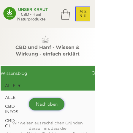
UNSER KRAUT
ME
CBD - Hanf
NU
Naturprodukte
CBD und Hanf - Wissen &
Wirkung - einfach erklärt
Wissensblog
ALLE
ALLE
Nach oben
CBD
INFOS
CBD
Wir weisen aus rechtlichen Gründen
ÖL
darauf hin, dass die