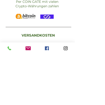
Per COIN GATE mit vielen
Crypto-Währungen zahlen
VERSANDKOSTEN
Standardversand:
A - 1 bis 3 Werktage
D - 3 bis 5 Werktage
Österreich: €5,90 – kostenlos ab €59
Deutschland: €9,90 – kostenlos ab €79
EU-Mitgliedstaaten: €9,90 – kostenlos ab
€99
Schweiz: €25,00 –
kostenlos ab €150
RECHTLICHES