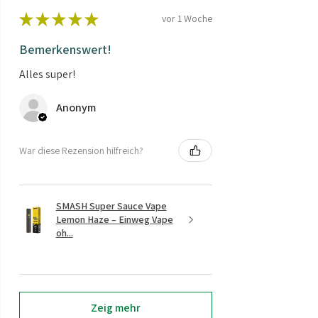
★
★
★
★
★
vor 1 Woche
Bemerkenswert!
Alles super!
Anonym
War diese Rezension hilfreich?
SMASH Super Sauce Vape
Lemon Haze – Einweg Vape
oh...
Zeig mehr