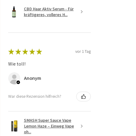
CBD Haar Aktiv Serum - Für
kräftigeres, volleres H...
★
★
★
★
★
vor 1 Tag
Wie toll!
Anonym
War diese Rezension hilfreich?
SMASH Super Sauce Vape
Lemon Haze – Einweg Vape
oh...