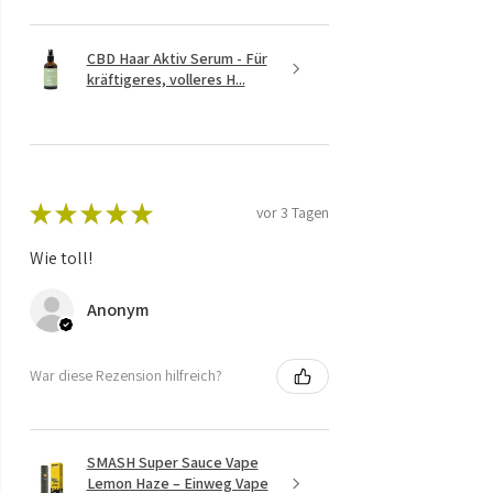
CBD Haar Aktiv Serum - Für
kräftigeres, volleres H...
★
★
★
★
★
vor 3 Tagen
Wie toll!
Anonym
War diese Rezension hilfreich?
SMASH Super Sauce Vape
Lemon Haze – Einweg Vape