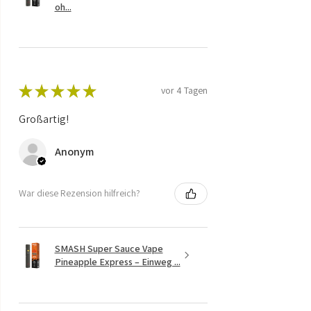
oh...
★
★
★
★
★
vor 4 Tagen
Großartig!
Anonym
War diese Rezension hilfreich?
SMASH Super Sauce Vape
Pineapple Express – Einweg ...