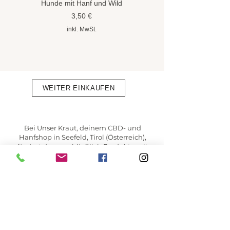
Hunde mit Hanf und Wild
Flöhe und Zecken mit
Hanföl
Preis
3,50 €
Preis
8,90 €
inkl. MwSt.
inkl. MwSt.
WEITER EINKAUFEN
Bei Unser Kraut, deinem CBD- und
Hanfshop in Seefeld, Tirol (Österreich),
findest du ausschließlich Produkte mit
vollständig angegebenen Inhaltsstoffen –
direkt im Abschnitt „Inhaltsstoffe“,
transparent und 1:1 vom Hersteller
übernommen.
✔ Geprüfter Online-Shop
✔ Hochwertige Hanfprodukte aus
Österreich und der EU