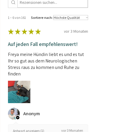
CBD-Gehalt und THC-Wert exakt den
Angaben auf dem Etikett entsprechen –
legal, sicher und verlässlich.
1 – 6 von 161
Sortiere nach:
Alle Analysezertifikate sind per QR-Code
direkt am Fläschchen abrufbar.
★
★
★
★
★
vor 3 Monaten
Warum Laboranalysen so wichtig
Auf jeden Fall empfehlenswert!
sind?
Freya meine Hündin liebt es und es tut
➡️
Mehr dazu im Blogbeitrag
Ihr so gut aus dem Neurologischen
Stress raus zu kommen und Ruhe zu
finden
Anonym
vor 3 Monaten
Antwort anzeigen (1)