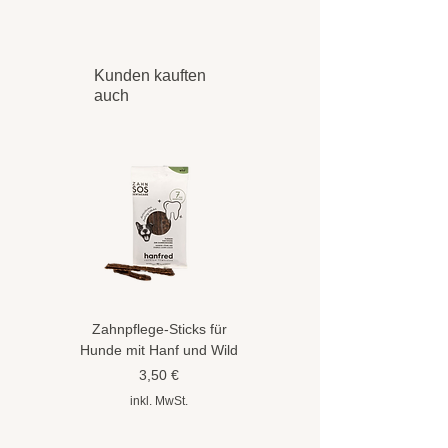
Kunden kauften
auch
Zahnpflege-Sticks für
Hundeshampoo gegen
Hunde mit Hanf und Wild
Flöhe und Zecken mit
Hanföl
Preis
3,50 €
Preis
8,90 €
inkl. MwSt.
inkl. MwSt.