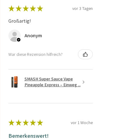
★
★
★
★
★
vor 3 Tagen
Großartig!
Anonym
War diese Rezension hilfreich?
SMASH Super Sauce Vape
Pineapple Express – Einweg ...
★
★
★
★
★
vor 1 Woche
Bemerkenswert!