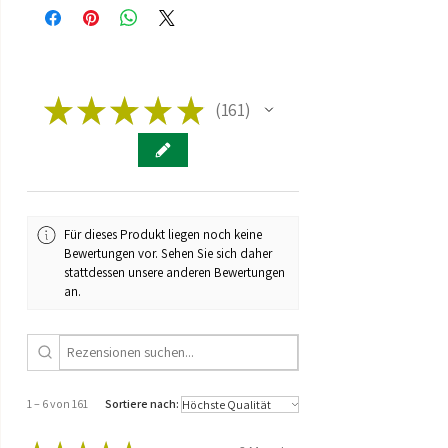
Säureregulatoren: (Zitronensäure,
Natriumbicarbonat), Fruchtaromen,
natürliches Hanf - Aroma,
Feuchthaltemittel: (Glycerin),
Farbstoffe: natürliche Farbstoffe (E163)
★
★
★
★
★
161
Hergestellt in der EU unter streng
161
kontrollierten Bedingungen von
The
Hempy Lab
– bekannt für Qualität &
Innovation
Für dieses Produkt liegen noch keine
Bewertungen vor. Sehen Sie sich daher
stattdessen unsere anderen Bewertungen
an.
1 – 6 von 161
Sortiere nach: