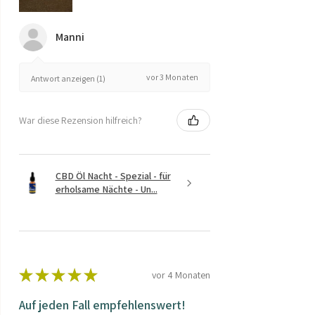
Manni
vor 3 Monaten
Antwort anzeigen (1)
War diese Rezension hilfreich?
CBD Öl Nacht - Spezial - für
erholsame Nächte - Un...
★
★
★
★
★
vor 4 Monaten
Auf jeden Fall empfehlenswert!