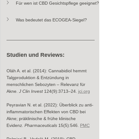
Für wen ist CBD Gesichtspflege geeignet?
Was bedeutet das ECOGEA-Siegel?
Studien und Reviews: 
Oláh A. et al. (2014): Cannabidiol hemmt 
Talgproduktion & Entzündung in 
menschlichen Sebozyten – Relevanz für 
Akne. 
J Clin Invest
 124(9):3713–24. 
jci.org
Peyravian N. et al. (2022): Überblick zu anti-
inflammatorischen Effekten von CBD bei 
Akne; präklinische & frühe klinische 
Evidenz. 
Pharmaceuticals
 15(5):546. 
PMC
Palmieri B., Vadalà M. (2019): CBD-