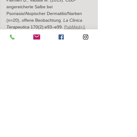
angereicherte Salbe bei 
Psoriasis/Atopischer Dermatitis/Narben 
(n=20), offene Beobachtung. 
La Clinica 
Terapeutica
 170(2):e93–e99. 
PubMed+1
Kuzumi A. et al. (2024): Rolle von CBD in 
der kosmetischen Dermatologie; Evidenz & 
Grenzen (klinische Daten noch begrenzt). 
Am J Clin Dermatol
 (Review). 
PMC+1
Rusu A. et al. (2025): Umfassender Review 
zu CBD in der Hautpflege (AD, Psoriasis, 
Akne, Wundheilung; 
Formulierung/Permeation). 
Biomolecules
 15(9):1219. 
MDPI
Cohen G. et al. (2023): Topische 
Formulierung mit CBD: in vitro, ex vivo & 
erste klinische Daten gegen 
C. acnes
 & 
Entzündung. 
Pharmaceutics
 15(5):1333. 