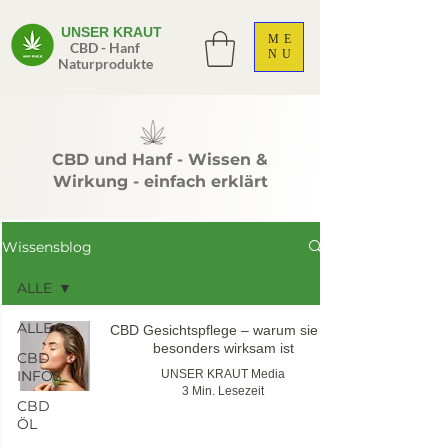
UNSER KRAUT
ME
CBD - Hanf
NU
Naturprodukte
CBD und Hanf - Wissen &
Wirkung - einfach erklärt
Wissensblog
ALLE
ALLE
CBD Gesichtspflege – warum sie so
besonders wirksam ist
CBD
INFOS
UNSER KRAUT Media
3 Min. Lesezeit
CBD
ÖL