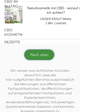
CBD IM
ALLTAG
Naturkosmetik mit CBD - worauf soll
ich achten?
CBD
FÜR
UNSER KRAUT Media
TIERE
2 Min. Lesezeit
CBD
KOSMETIK
REZEPTE
Nach oben
Wir weisen aus rechtlichen Gründen
darauf hin, dass die
hier aufgeführten Berichte ausschliesslich
die Meinungen aus öffentlichen
Fachpublikationen, Veröffentlichungen
auf entsprechenden Fachportalen und
Expertenberichten,
Anwendererfahrungen etc. mit jeweiligen
Quellenachweisen basieren und keinerlei
Aussage unsererseits zu