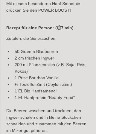
Mit diesem besonderen Hanf Smoothie 
drücken Sie den POWER BOOST! 
Rezept für eine Person: (⏱7 min)
Zutaten, die Sie brauchen:
50 Gramm Blaubeeren
2 cm frischen Ingwer
200 ml Pflanzenmilch (z.B. Soja, Reis, 
Kokos)
1 Prise Bourbon Vanille
¼ Teelöffel Zimt (Ceylon-Zimt)
1 EL Bio Hanfsamenöl
1 EL Hanfprotein "Beauty Food" 
Die Beeren waschen und trocknen, den 
Ingwer schälen und in kleine Stückchen 
schneiden und zusammen mit den Beeren 
im Mixer gut pürieren.